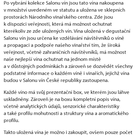
Po vybrání kolekce Salonu vín jsou tato vína nakoupena
v množství uvedeném ve statutu a uložena ve sklepních
prostorách Národního vinařského centra. Zde jsou
k dispozici veřejnosti, která má možnost ochutnat
kterékoliv ze zde uložených vín. Vína uložená v degustační
Salonu vín jsou určena ke vzdělávání návštěvníků o víně
a propagaci a podpoře našeho vinařství tím, že široká
veřejnost, včetně zahraničních návštěvníků, má možnost
naše nejlepší vína ochutnat na jednom místě
a v důstojných podmínkách a zároveň se dozvědět všechny
podstatné informace o každém víně i vinařích, jejichž vína
budou v Salonu vín České republiky zastoupena.
Každé víno má svůj prezentační box, ve kterém jsou láhve
uskladněny. Zároveň je na boxu kompletní popis vína,
včetně analytických údajů, senzorické charakteristiky
a také profilu mohutnosti a struktury vína a aromatického
profilu.
Takto uložená vína je možno i zakoupit, ovšem pouze počet