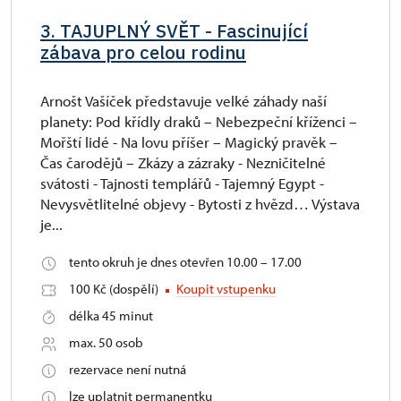
3. TAJUPLNÝ SVĚT - Fascinující
zábava pro celou rodinu
Arnošt Vašíček představuje velké záhady naší
planety: Pod křídly draků – Nebezpeční kříženci –
Mořští lidé - Na lovu příšer – Magický pravěk –
Čas čarodějů – Zkázy a zázraky - Nezničitelné
svátosti - Tajnosti templářů - Tajemný Egypt -
Nevysvětlitelné objevy - Bytosti z hvězd… Výstava
je...
tento okruh je dnes otevřen 10.00 – 17.00
100 Kč (dospělí)
Koupit vstupenku
délka 45 minut
max. 50 osob
rezervace není nutná
lze uplatnit permanentku