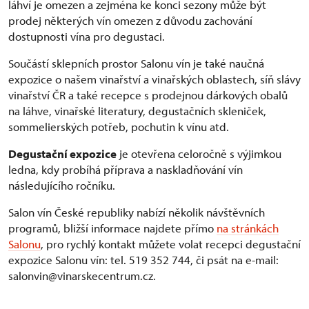
láhví je omezen a zejména ke konci sezony může být
prodej některých vín omezen z důvodu zachování
dostupnosti vína pro degustaci.
Součástí sklepních prostor Salonu vín je také naučná
expozice o našem vinařství a vinařských oblastech, síň slávy
vinařství ČR a také recepce s prodejnou dárkových obalů
na láhve, vinařské literatury, degustačních skleniček,
sommelierských potřeb, pochutin k vínu atd.
Degustační expozice
je otevřena celoročně s výjimkou
ledna, kdy probíhá příprava a naskladňování vín
následujícího ročníku.
Salon vín České republiky nabízí několik návštěvních
programů, bližší informace najdete přímo
na stránkách
Salonu
, pro rychlý kontakt můžete volat recepci degustační
expozice Salonu vín: tel. 519 352 744, či psát na e-mail:
salonvin@vinarskecentrum.cz.