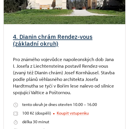
4. Dianin chrám Rendez-vous
(základní okruh)
Pro známého vojevůdce napoleonských dob Jana
I. Josefa z Liechtensteina postavil Rendez-vous
(zvaný též Dianin chrám) Josef Kornhäusel. Stavba
podle plánů věhlasného architekta Josefa
Hardtmutha se tyčí v Bořím lese nalevo od silnice
spojující Valtice a Poštornou.
tento okruh je dnes otevřen 10.00 – 16.00
100 Kč (dospělí)
Koupit vstupenku
délka 30 minut