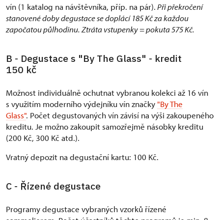
vín (1 katalog na návštěvníka, příp. na pár).
Při překročení
stanovené doby degustace se doplácí 185 Kč za každou
započatou půlhodinu. Ztráta vstupenky = pokuta 575 Kč.
B - Degustace s "By The Glass" - kredit
150 kč
Možnost individuálně ochutnat vybranou kolekci až 16 vín
s využitím moderního výdejníku vín značky
"By The
Glass"
. Počet degustovaných vín závisí na výši zakoupeného
kreditu. Je možno zakoupit samozřejmě násobky kreditu
(200 Kč, 300 Kč atd.).
Vratný depozit na degustační kartu: 100 Kč.
C - Řízené degustace
Programy degustace vybraných vzorků řízené