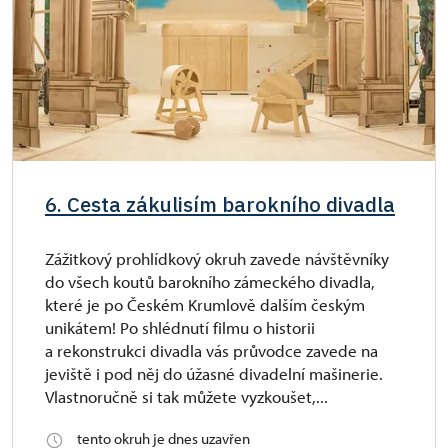
6. Cesta zákulisím barokního divadla
Zážitkový prohlídkový okruh zavede návštěvníky
do všech koutů barokního zámeckého divadla,
které je po Českém Krumlově dalším českým
unikátem! Po shlédnutí filmu o historii
a rekonstrukci divadla vás průvodce zavede na
jeviště i pod něj do úžasné divadelní mašinerie.
Vlastnoručně si tak můžete vyzkoušet,...
tento okruh je dnes uzavřen