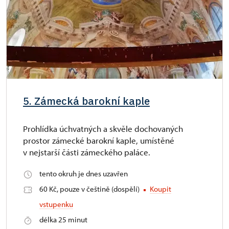
5. Zámecká barokní kaple
Prohlídka úchvatných a skvěle dochovaných
prostor zámecké barokní kaple, umístěné
v nejstarší části zámeckého paláce.
tento okruh je dnes uzavřen
60 Kč, pouze v češtině (dospělí)
Koupit
vstupenku
délka 25 minut