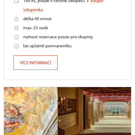
160 Kč, pouze v češtině (dospělí)
Koupit
vstupenku
délka 40 minut
max. 25 osob
nutnost rezervace pouze pro skupiny
lze uplatnit permanentku
VÍCE INFORMACÍ