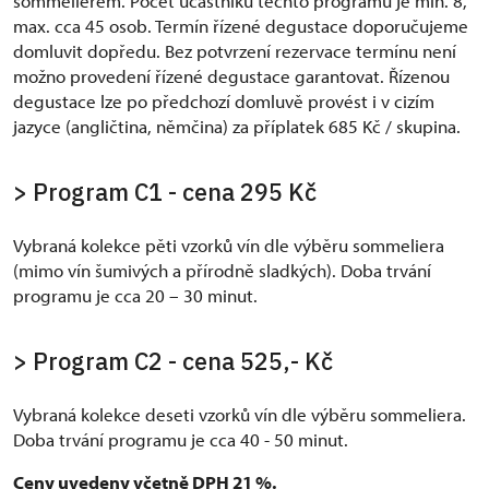
sommelierem. Počet účastníků těchto programů je min. 8,
max. cca 45 osob. Termín řízené degustace doporučujeme
domluvit dopředu. Bez potvrzení rezervace termínu není
možno provedení řízené degustace garantovat. Řízenou
degustace lze po předchozí domluvě provést i v cizím
jazyce (angličtina, němčina) za příplatek 685 Kč / skupina.
> Program C1 - cena 295 Kč
Vybraná kolekce pěti vzorků vín dle výběru sommeliera
(mimo vín šumivých a přírodně sladkých). Doba trvání
programu je cca 20 – 30 minut.
> Program C2 - cena 525,- Kč
Vybraná kolekce deseti vzorků vín dle výběru sommeliera.
Doba trvání programu je cca 40 - 50 minut.
Ceny uvedeny včetně DPH 21 %.