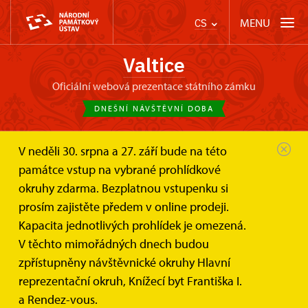
MENU
CS
Valtice
oficiální webová prezentace státního zámku
DNEŠNÍ NÁVŠTĚVNÍ DOBA
V neděli 30. srpna a 27. září bude na této
Zámek Valtice
Informace pro návštěvníky
památce vstup na vybrané prohlídkové
Prohlídkové okruhy
Národní soutěž vín a degustační...
okruhy zdarma. Bezplatnou vstupenku si
prosím zajistěte předem v online prodeji.
Národní soutěž vín a degustační
Kapacita jednotlivých prohlídek je omezená.
expozice – SALON VÍN České
V těchto mimořádných dnech budou
republiky
zpřístupněny návštěvnické okruhy Hlavní
reprezentační okruh, Knížecí byt Františka I.
a Rendez-vous.