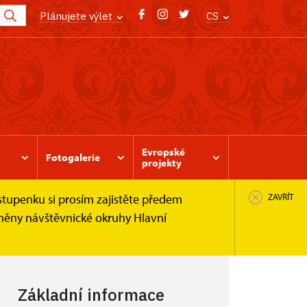
Plánujete výlet
CS
Evropské
Fotogalerie
projekty
stupenku si prosím zajistěte předem
ZAVŘÍT
pněny návštěvnické okruhy Hlavní
Základní informace