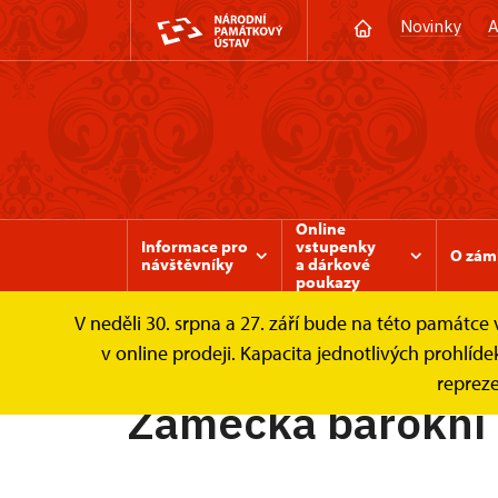
Novinky
A
Online
Informace pro
vstupenky
O zám
návštěvníky
a dárkové
poukazy
V neděli 30. srpna a 27. září bude na této památc
Zámek Valtice
Informace pro návštěvníky
v online prodeji. Kapacita jednotlivých prohl
repreze
Zámecká barokní 