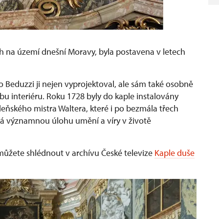
ch na území dnešní Moravy, byla postavena v letech
io Beduzzi ji nejen vyprojektoval, ale sám také osobně
bu interiéru. Roku 1728 byly do kaple instalovány
deňského mistra Waltera, které i po bezmála třech
á významnou úlohu umění a víry v životě
můžete shlédnout v archívu České televize
Kaple duše