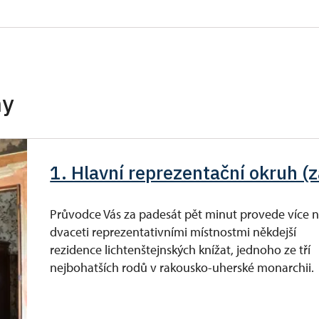
ro celou skupinu min. 15 osob)
zdarma
neposkytuje se
neposkytuje se
hy
zdarma
zdarma
1. Hlavní reprezentační okruh (
íslušníci)
zdarma
zdarma
Průvodce Vás za padesát pět minut provede více 
dvaceti reprezentativními místnostmi někdejší
ůkazu)
rezidence lichtenštejnských knížat, jednoho ze tří
nejbohatších rodů v rakousko-uherské monarchii.