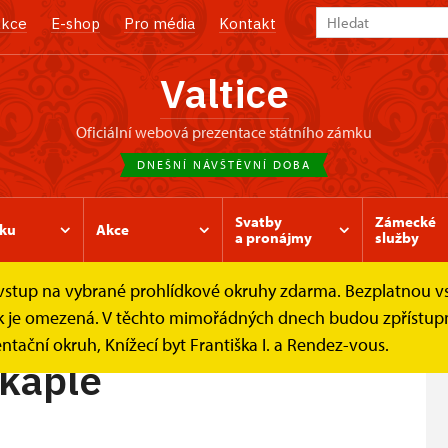
kce
E-shop
Pro média
Kontakt
Valtice
oficiální webová prezentace státního zámku
DNEŠNÍ NÁVŠTĚVNÍ DOBA
Svatby
Zámecké
ku
Akce
a pronájmy
služby
e vstup na vybrané prohlídkové okruhy zdarma. Bezplatnou v
Prohlídkové okruhy
Zámecká barokní kaple
ídek je omezená. V těchto mimořádných dnech budou zpřístu
ntační okruh, Knížecí byt Františka I. a Rendez-vous.
kaple