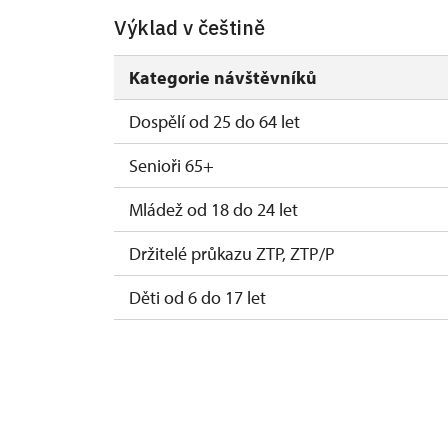
Výklad v češtině
Kategorie návštěvníků
Dospělí od 25 do 64 let
Senioři 65+
Mládež od 18 do 24 let
Držitelé průkazu ZTP, ZTP/P
Děti od 6 do 17 let
Děti do 5 let
Průvodce držitele průkazu ZTP/P
Pedagogický dozor (pro školní skupiny 1 o