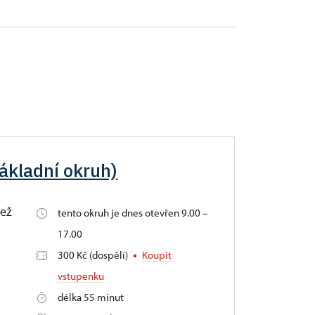
základní okruh)
než
tento okruh je dnes otevřen 9.00 –
17.00
300 Kč (dospělí)
Koupit
vstupenku
délka 55 minut