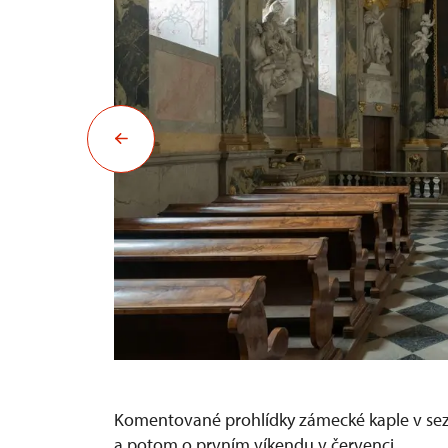
Komentované prohlídky zámecké kaple v se
a potom o prvním víkendu v červenci.