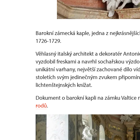
Barokní zámecká kaple, jedna z nejkrásnější
1726-1729.
Věhlasný italský architekt a dekoratér Anton
vyzdobil freskami a navrhl sochařskou výzdo
unikátní varhany, největší zachované dílo ví
stoletích svým jedinečným zvukem připomín
lichtenštejnských knížat.
Dokument o barokní kapli na zámku Valtice 
rodů
.